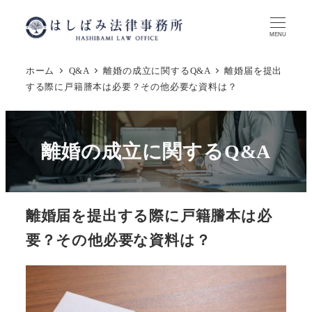
メ
イ
MENU
ン
ホーム
Q&A
離婚の成立に関するQ&A
離婚届を提出
コ
する際に戸籍謄本は必要？その他必要な資料は？
ン
テ
ン
離婚の成立に関するQ&A
ツ
へ
移
動
離婚届を提出する際に戸籍謄本は必
要？その他必要な資料は？